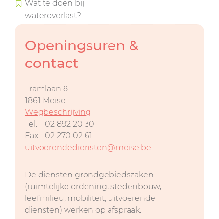
Wat te doen bij
wateroverlast?
Openingsuren &
contact
Tramlaan 8
1861
Meise
Wegbeschrijving
Tel.
02 892 20 30
Fax
02 270 02 61
uitvoerendediensten@meise.be
De diensten grondgebiedszaken
(ruimtelijke ordening, stedenbouw,
leefmilieu, mobiliteit, uitvoerende
diensten) werken op afspraak.