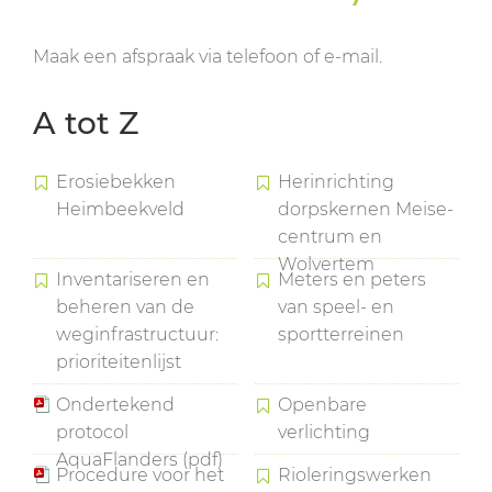
Maak een afspraak via telefoon of e-mail.
A tot Z
Erosiebekken
Herinrichting
Heimbeekveld
dorpskernen Meise-
centrum en
Wolvertem
Inventariseren en
Meters en peters
beheren van de
van speel- en
weginfrastructuur:
sportterreinen
prioriteitenlijst
Ondertekend
Openbare
protocol
verlichting
AquaFlanders (pdf)
Procedure voor het
Rioleringswerken