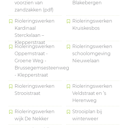
voorzien van
Blakebergen
zandzakken (pdf)
Rioleringswerken
Rioleringswerken
Kardinaal
Kruiskesbos
Sterckxlaan –
Klepperstraat
Rioleringswerken
Rioleringswerken
Oppemstraat -
schoolomgeving
Groene Weg -
Nieuwelaan
Brussegemsesteenweg
- Klepperstraat
Rioleringswerken
Rioleringswerken
Strooistraat
Veldstraat en ’s
Herenweg
Rioleringswerken
Strooiplan bij
wijk De Nekker
winterweer