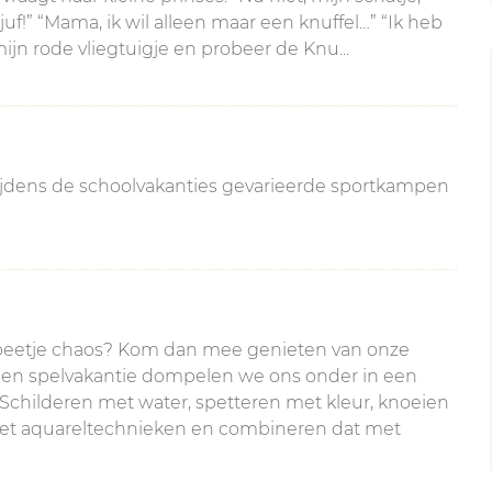
uf!” “Mama, ik wil alleen maar een knuffel…” “Ik heb
ijn rode vliegtuigje en probeer de Knu...
tijdens de schoolvakanties gevarieerde sportkampen
en beetje chaos? Kom dan mee genieten van onze
 en spelvakantie dompelen we ons onder in een
: Schilderen met water, spetteren met kleur, knoeien
met aquareltechnieken en combineren dat met