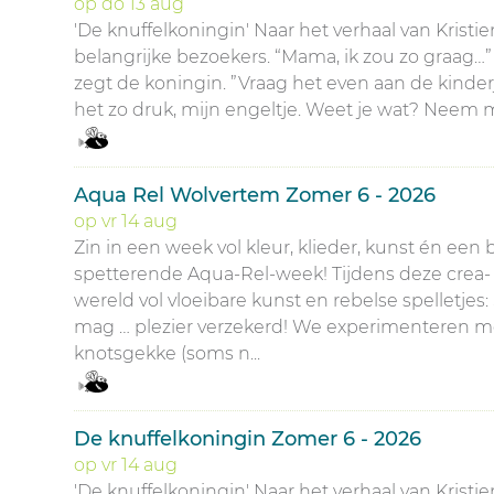
op
do
13
aug
'De knuffelkoningin' Naar het verhaal van Krist
belangrijke bezoekers. “Mama, ik zou zo graag…” v
zegt de koningin. ”Vraag het even aan de kinderj
het zo druk, mijn engeltje. Weet je wat? Neem m
Aqua Rel Wolvertem Zomer 6 - 2026
op
vr
14
aug
Zin in een week vol kleur, klieder, kunst én e
spetterende Aqua-Rel-week! Tijdens deze crea-
wereld vol vloeibare kunst en rebelse spelletjes
mag … plezier verzekerd! We experimenteren 
knotsgekke (soms n...
De knuffelkoningin Zomer 6 - 2026
op
vr
14
aug
'De knuffelkoningin' Naar het verhaal van Krist