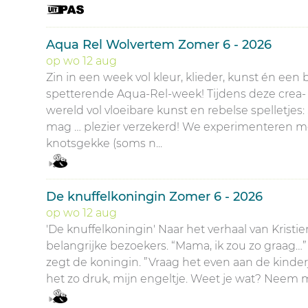
Aqua Rel Wolvertem Zomer 6 - 2026
op
wo
12
aug
Zin in een week vol kleur, klieder, kunst én e
spetterende Aqua-Rel-week! Tijdens deze crea-
wereld vol vloeibare kunst en rebelse spelletjes
mag … plezier verzekerd! We experimenteren 
knotsgekke (soms n...
De knuffelkoningin Zomer 6 - 2026
op
wo
12
aug
'De knuffelkoningin' Naar het verhaal van Krist
belangrijke bezoekers. “Mama, ik zou zo graag…” v
zegt de koningin. ”Vraag het even aan de kinderj
het zo druk, mijn engeltje. Weet je wat? Neem m