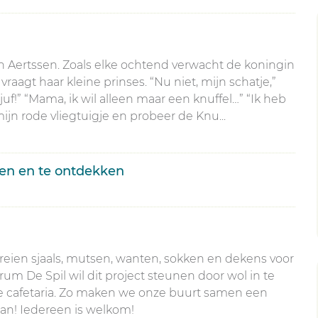
ien Aertssen. Zoals elke ochtend verwacht de koningin
raagt haar kleine prinses. “Nu niet, mijn schatje,”
uf!” “Mama, ik wil alleen maar een knuffel…” “Ik heb
ijn rode vliegtuigje en probeer de Knu...
en en te ontdekken
j breien sjaals, mutsen, wanten, sokken en dekens voor
m De Spil wil dit project steunen door wol in te
 de cafetaria. Zo maken we onze buurt samen een
an! Iedereen is welkom!