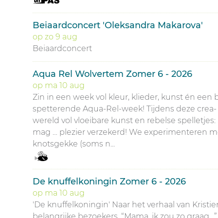
Beiaardconcert 'Oleksandra Makarova'
op
zo
9
aug
Beiaardconcert
Aqua Rel Wolvertem Zomer 6 - 2026
op
ma
10
aug
Zin in een week vol kleur, klieder, kunst én e
spetterende Aqua-Rel-week! Tijdens deze crea-
wereld vol vloeibare kunst en rebelse spelletjes
mag … plezier verzekerd! We experimenteren 
knotsgekke (soms n...
De knuffelkoningin Zomer 6 - 2026
op
ma
10
aug
'De knuffelkoningin' Naar het verhaal van Krist
belangrijke bezoekers. “Mama, ik zou zo graag…” v