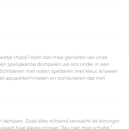
en beetje chaos? Kom dan mee genieten van onze
 en spelvakantie dompelen we ons onder in een
: Schilderen met water, spetteren met kleur, knoeien
met aquareltechnieken en combineren dat met
ien Aertssen. Zoals elke ochtend verwacht de koningin
raagt haar kleine prinses. “Nu niet, mijn schatje,”