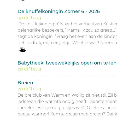
De knuffelkoningin Zomer 6 - 2026
op
di
11
aug
'De knuffelkoningin' Naar het verhaal van Krist
belangrijke bezoekers. “Mama, ik zou zo graag…” v
zegt de koningin. ”Vraag het even aan de kinderj
het zo druk, mijn engeltje. Weet je wat? Neem m
Babytheek: tweewekelijks open om te len
op
di
11
aug
Breien
op
di
11
aug
De breiclub van Warm en Wollig zit niet stil. Zi
iedereen die warmte nodig heeft. Dienstencentru
zamelen. Heb je nog restjes wol? Geef ze af in
beetje warmer! Kom je graag mee breien? Dat k