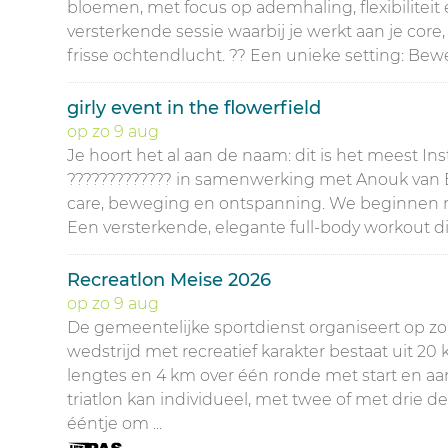
bloemen, met focus op ademhaling, flexibiliteit 
versterkende sessie waarbij je werkt aan je core
frisse ochtendlucht. ?? Een unieke setting: Beweg
girly event in the flowerfield
op
zo
9
aug
Je hoort het al aan de naam: dit is het meest I
????????????? in samenwerking met Anouk van Beau
care, beweging en ontspanning. We beginnen me
Een versterkende, elegante full-body workout die 
Recreatlon Meise 2026
op
zo
9
aug
De gemeentelijke sportdienst organiseert op z
wedstrijd met recreatief karakter bestaat uit 
lengtes en 4 km over één ronde met start en a
triatlon kan individueel, met twee of met drie 
ééntje om ...