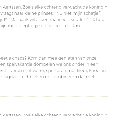
ien Aertssen. Zoals elke ochtend verwacht de koningin
raagt haar kleine prinses. “Nu niet, mijn schatje,”
uf!” “Mama, ik wil alleen maar een knuffel…” “Ik heb
ijn rode vliegtuigje en probeer de Knu...
en beetje chaos? Kom dan mee genieten van onze
 en spelvakantie dompelen we ons onder in een
: Schilderen met water, spetteren met kleur, knoeien
met aquareltechnieken en combineren dat met
ien Aertssen. Zoals elke ochtend verwacht de koningin