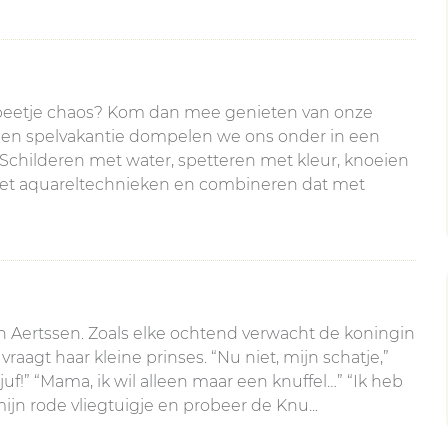
en beetje chaos? Kom dan mee genieten van onze
 en spelvakantie dompelen we ons onder in een
: Schilderen met water, spetteren met kleur, knoeien
met aquareltechnieken en combineren dat met
ien Aertssen. Zoals elke ochtend verwacht de koningin
raagt haar kleine prinses. “Nu niet, mijn schatje,”
uf!” “Mama, ik wil alleen maar een knuffel…” “Ik heb
ijn rode vliegtuigje en probeer de Knu...