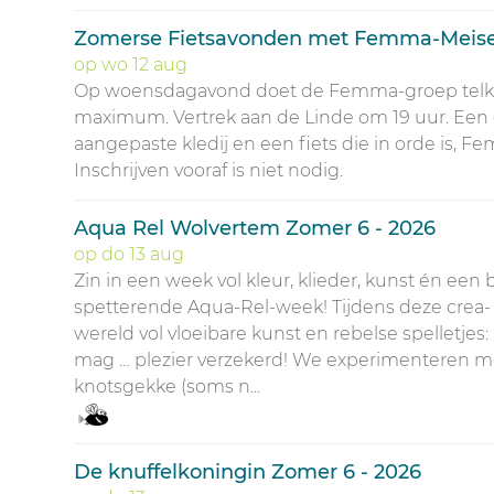
Zomerse Fietsavonden met Femma-Meis
op
wo
12
aug
Op woensdagavond doet de Femma-groep telken
maximum. Vertrek aan de Linde om 19 uur. Een d
aangepaste kledij en een fiets die in orde is, F
Inschrijven vooraf is niet nodig.
Aqua Rel Wolvertem Zomer 6 - 2026
op
do
13
aug
Zin in een week vol kleur, klieder, kunst én e
spetterende Aqua-Rel-week! Tijdens deze crea-
wereld vol vloeibare kunst en rebelse spelletjes
mag … plezier verzekerd! We experimenteren 
knotsgekke (soms n...
De knuffelkoningin Zomer 6 - 2026