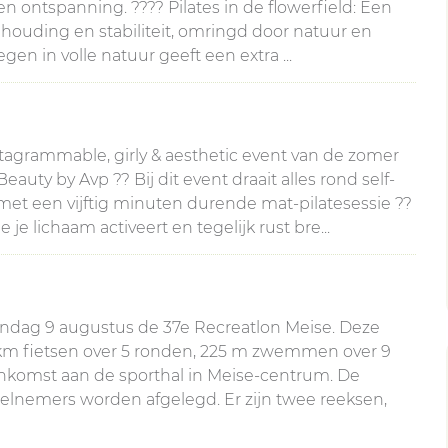
en ontspanning. ???? Pilates in de flowerfield: Een
, houding en stabiliteit, omringd door natuur en
en in volle natuur geeft een extra ...
nstagrammable, girly & aesthetic event van de zomer
ty by Avp ?? Bij dit event draait alles rond self-
t een vijftig minuten durende mat-pilatesessie ??
je lichaam activeert en tegelijk rust bre...
ondag 9 augustus de 37e Recreatlon Meise. Deze
20 km fietsen over 5 ronden, 225 m zwemmen over 9
ankomst aan de sporthal in Meise-centrum. De
deelnemers worden afgelegd. Er zijn twee reeksen,