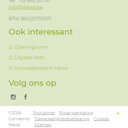
Tel.
02 892 20 00
info@meise.be
BTW BE0207511011
Ook interessant
Openingsuren
Digitaal loket
Inspraakplatform Meise
Volg ons op
©2026
Proclaimer
Privacyverklaring
Gemeente
Toegankelijkheidsverklaring
Cookies
Meise
Sitemap