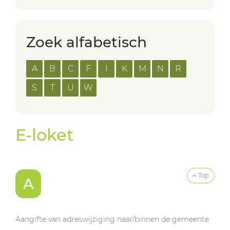
Zoek alfabetisch
A
B
C
F
I
K
M
N
R
S
T
U
W
E-loket
Top
A
Aangifte van adreswijziging naar/binnen de gemeente