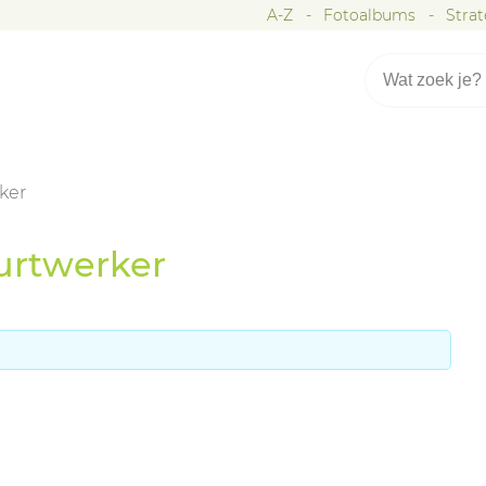
A-Z
Fotoalbums
Stra
rker
uurtwerker