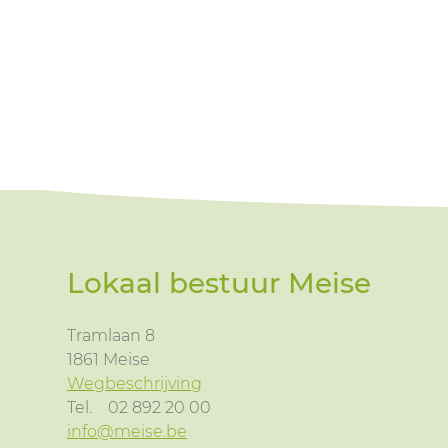
Lokaal bestuur Meise
Tramlaan 8
1861
Meise
Wegbeschrijving
Tel.
02 892 20 00
info@meise.be