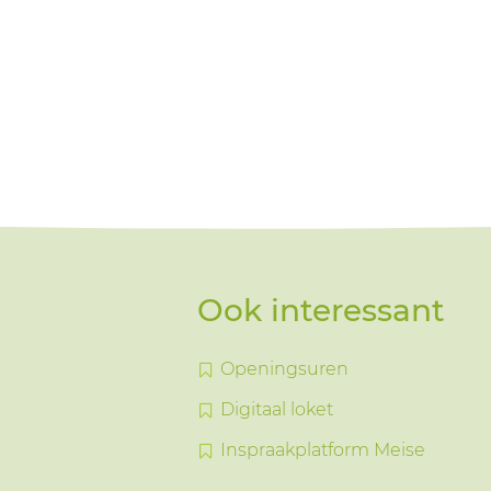
Ook interessant
Openingsuren
Digitaal loket
Inspraakplatform Meise