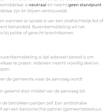
bemiddelaar is
neutraal
en neemt
geen standpunt
aar zijn en blijven vertrouwelijk.
anneer er sprake is van een strafrechtelijk feit of
 werd behandeld. Burenbemiddeling wil net
o bij politie of gerecht terechtkomen.
burenbemiddeling is dat iedereen bereid is om
elkaar te praten. Iedereen neemt vrijwillig deel en
ppen.
 van de gemeente waar de aanvraag wordt
n gekend door middel van de aanvraag tot
de betrokken partijen zelf. Een ambtshalve
 of van een bevoorrechte partner (gemeentebestuur,