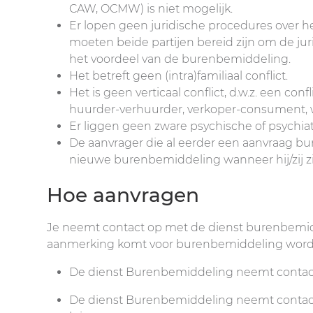
CAW, OCMW) is niet mogelijk.
Er lopen geen juridische procedures over het 
moeten beide partijen bereid zijn om de jur
het voordeel van de burenbemiddeling.
Het betreft geen (intra)familiaal conflict.
Het is geen verticaal conflict, d.w.z. een co
huurder-verhuurder, verkoper-consument,
Er liggen geen zware psychische of psychiat
De aanvrager die al eerder een aanvraag b
nieuwe burenbemiddeling wanneer hij/zij zi
Hoe aanvragen
Je neemt contact op met de dienst burenbemid
aanmerking komt voor burenbemiddeling wordt
De dienst Burenbemiddeling neemt contact 
De dienst Burenbemiddeling neemt contact 