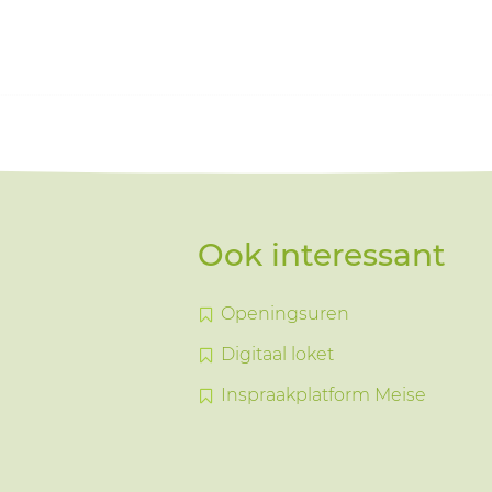
Ook interessant
Openingsuren
Digitaal loket
Inspraakplatform Meise