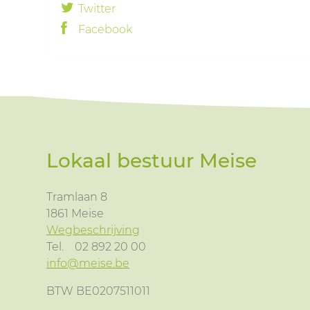
Twitter
Facebook
Lokaal bestuur Meise
Tramlaan 8
1861
Meise
Wegbeschrijving
Tel.
02 892 20 00
info@meise.be
BTW BE0207511011