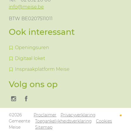
info@meise.be
BTW BE0207511011
Ook interessant
Openingsuren
Digitaal loket
Inspraakplatform Meise
Volg ons op
©2026
Proclaimer
Privacyverklaring
Gemeente
Toegankelijkheidsverklaring
Cookies
Meise
Sitemap