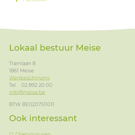
Lokaal bestuur Meise
Tramlaan 8
1861
Meise
Wegbeschrijving
Tel.
02 892 20 00
info@meise.be
BTW BE0207511011
Ook interessant
Openingsuren