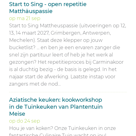
Start to Sing - open repetitie
Matthäuspassie
op
ma
21
sep
Start to Sing Mattheuspassie (uitvoeringen op 12,
13, 14 maart 2027, Grimbergen, Antwerpen,
Mechelen). Staat deze klepper op jouw
bucketlist? ... en ben je een ervaren zanger die
snel zijn partituur leert of heb je het werk al
gezongen? Het repetitieproces bij Carminakoor
is al duchtig bezig - de basis is gelegd. In het
najaar start de afwerking. Laatste instap voor
zangers met de nod...
Aziatische keuken: kookworkshop
in de Tuinkeuken van Plantentuin
Meise
op
do
24
sep
Hou je van koken? Onze Tuinkeuken in onze
fantastische Culinaire Tuin wacht op jou!