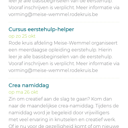
leer je alle basisbeginselen van de eerstehulp.
Vooraf inschrijven is verplicht. Meer informatie via
vorming@meise-wemmel.rodekruis.be
Cursus eerstehulp-helper
op
zo
25
okt
Rode kruis afdeling Meise-Wemmel organiseert
een meerdaagse opleiding eerstehulp. Hierin
leer je alle basisbeginselen van de eerstehulp.
Vooraf inschrijven is verplicht. Meer informatie via
vorming@meise-wemmel.rodekruis.be
Crea namiddag
op
ma
26
okt
Zin om creatief aan de slag te gaan? Kom dan
naar de maandelijkse crea-namiddag. Tijdens de
namiddag word je begeleid door vrijwilligers
met veel ervaring in knutselen en creatief werk.
Of je nu voor de gezelligheid komt of om nieuwe