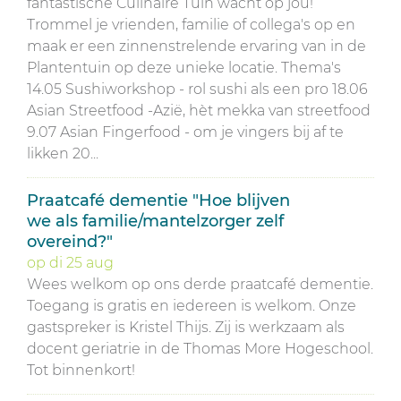
fantastische Culinaire Tuin wacht op jou!
Trommel je vrienden, familie of collega's op en
maak er een zinnenstrelende ervaring van in de
Plantentuin op deze unieke locatie. Thema's
14.05 Sushiworkshop - rol sushi als een pro 18.06
Asian Streetfood -Azië, hèt mekka van streetfood
9.07 Asian Fingerfood - om je vingers bij af te
likken 20...
Praatcafé dementie "Hoe blijven
we als familie/mantelzorger zelf
overeind?"
op
di
25
aug
Wees welkom op ons derde praatcafé dementie.
Toegang is gratis en iedereen is welkom. Onze
gastspreker is Kristel Thijs. Zij is werkzaam als
docent geriatrie in de Thomas More Hogeschool.
Tot binnenkort!