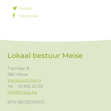
Twitter
Facebook
Lokaal bestuur Meise
Tramlaan 8
1861
Meise
Wegbeschrijving
Tel.
02 892 20 00
info@meise.be
BTW BE0207511011